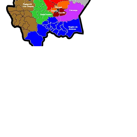
Carretera Chih-Aldama Km. 12+800, 20701, Col.
Valle de Chihuahua, CP. 31314
,
Chihuahua, Chih.
Mex.
Tel. : (614) 413-82-20, 414-58-81 y 14-04-76
Copyright 2014, CESAVECH Chihuahua.